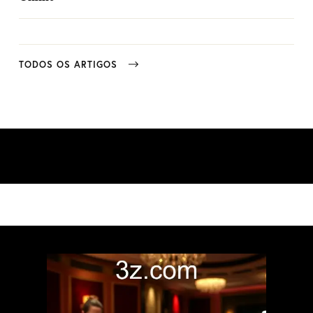
TODOS OS ARTIGOS