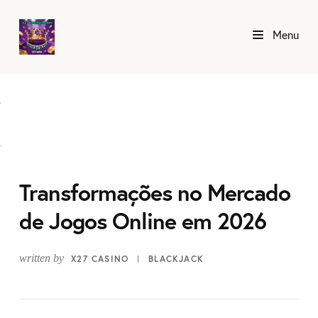
Menu
Transformações no Mercado
de Jogos Online em 2026
written by
X27 CASINO
BLACKJACK