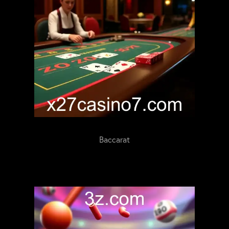
Baccarat