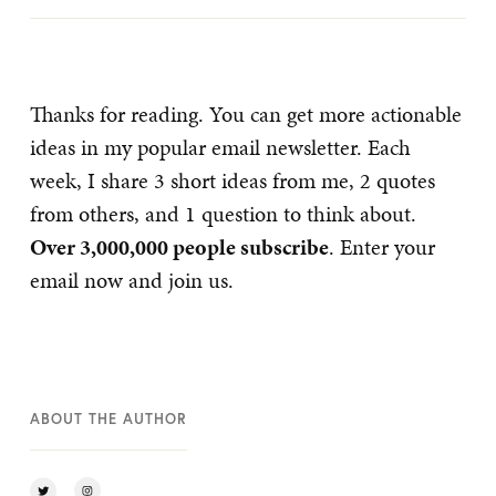
Thanks for reading. You can get more actionable
ideas in my popular email newsletter. Each
week, I share 3 short ideas from me, 2 quotes
from others, and 1 question to think about.
Over 3,000,000 people subscribe
. Enter your
email now and join us.
ABOUT THE AUTHOR