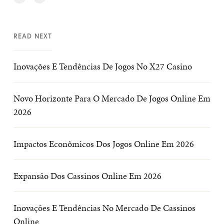
READ NEXT
Inovações E Tendências De Jogos No X27 Casino
Novo Horizonte Para O Mercado De Jogos Online Em
2026
Impactos Econômicos Dos Jogos Online Em 2026
Expansão Dos Cassinos Online Em 2026
Inovações E Tendências No Mercado De Cassinos
Online