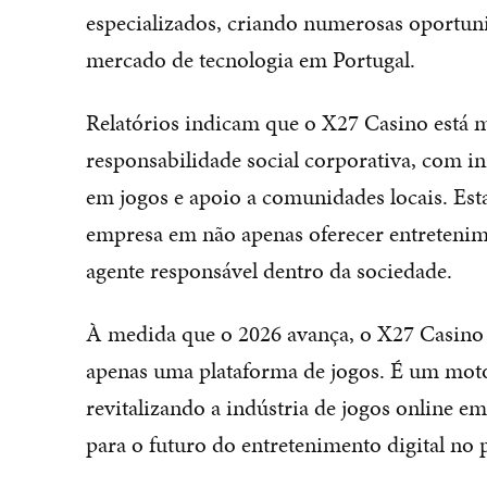
especializados, criando numerosas oportu
mercado de tecnologia em Portugal.
Relatórios indicam que o X27 Casino está
responsabilidade social corporativa, com in
em jogos e apoio a comunidades locais. E
empresa em não apenas oferecer entreten
agente responsável dentro da sociedade.
À medida que o 2026 avança, o X27 Casino 
apenas uma plataforma de jogos. É um moto
revitalizando a indústria de jogos online e
para o futuro do entretenimento digital no p