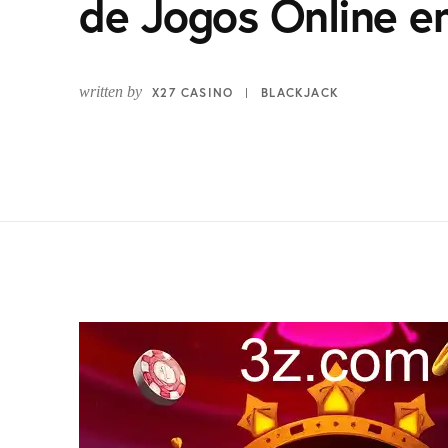
de Jogos Online e
written by
X27 CASINO
BLACKJACK