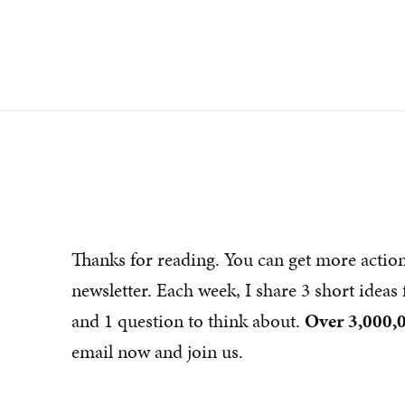
Thanks for reading. You can get more actio
newsletter. Each week, I share 3 short idea
and 1 question to think about.
Over 3,000,0
email now and join us.