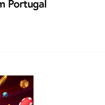
m Portugal