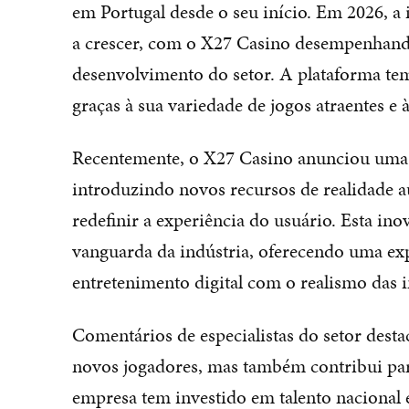
em Portugal desde o seu início. Em 2026, a 
a crescer, com o X27 Casino desempenhan
desenvolvimento do setor. A plataforma tem
graças à sua variedade de jogos atraentes e 
Recentemente, o X27 Casino anunciou uma e
introduzindo novos recursos de realidade 
redefinir a experiência do usuário. Esta in
vanguarda da indústria, oferecendo uma ex
entretenimento digital com o realismo das i
Comentários de especialistas do setor desta
novos jogadores, mas também contribui par
empresa tem investido em talento nacional 