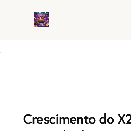
Crescimento do X2