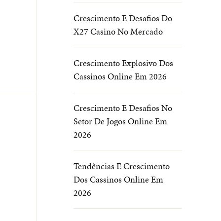
Crescimento E Desafios Do
X27 Casino No Mercado
Crescimento Explosivo Dos
Cassinos Online Em 2026
Crescimento E Desafios No
Setor De Jogos Online Em
2026
Tendências E Crescimento
Dos Cassinos Online Em
2026