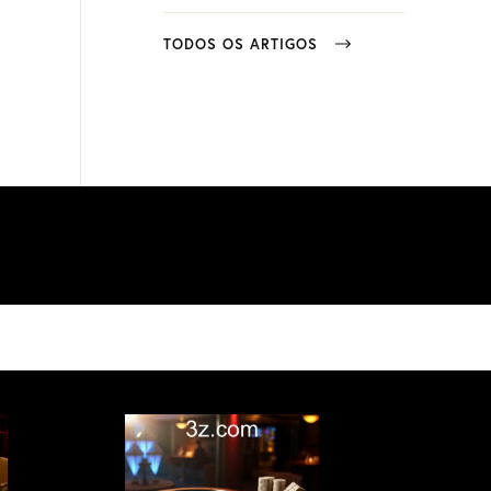
TODOS OS ARTIGOS