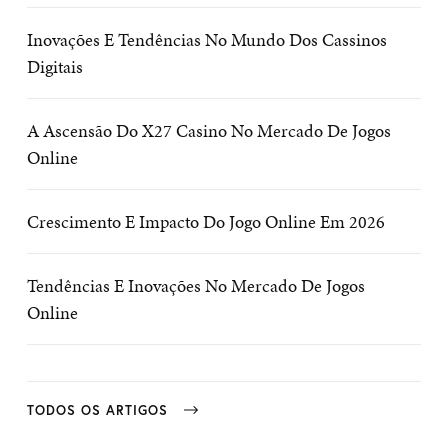
Inovações E Tendências No Mundo Dos Cassinos
Digitais
A Ascensão Do X27 Casino No Mercado De Jogos
Online
Crescimento E Impacto Do Jogo Online Em 2026
Tendências E Inovações No Mercado De Jogos
Online
TODOS OS ARTIGOS