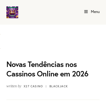
Menu
Novas Tendências nos
Cassinos Online em 2026
written by
X27 CASINO
BLACKJACK