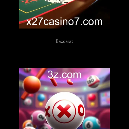
Baccarat