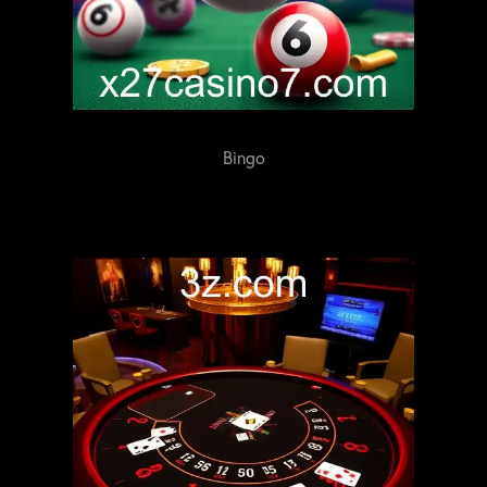
Bingo