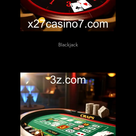
Blackjack