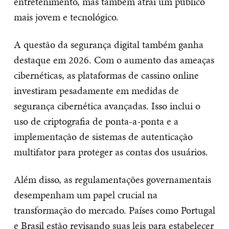
entretenimento, mas também atrai um público
mais jovem e tecnológico.
A questão da segurança digital também ganha
destaque em 2026. Com o aumento das ameaças
cibernéticas, as plataformas de cassino online
investiram pesadamente em medidas de
segurança cibernética avançadas. Isso inclui o
uso de criptografia de ponta-a-ponta e a
implementação de sistemas de autenticação
multifator para proteger as contas dos usuários.
Além disso, as regulamentações governamentais
desempenham um papel crucial na
transformação do mercado. Países como Portugal
e Brasil estão revisando suas leis para estabelecer