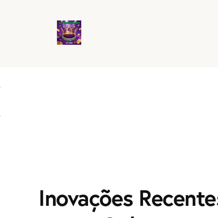
Inovações Recente