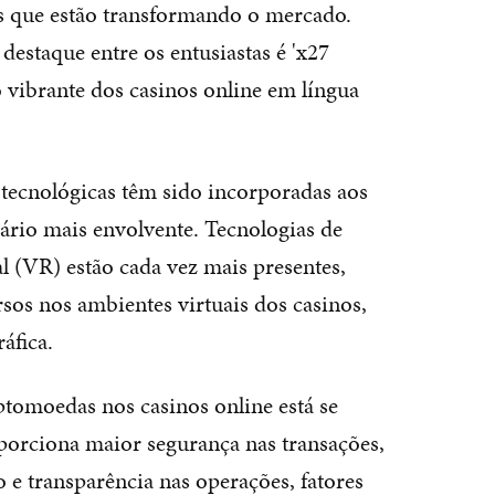
s que estão transformando o mercado.
staque entre os entusiastas é 'x27
 vibrante dos casinos online em língua
tecnológicas têm sido incorporadas aos
uário mais envolvente. Tecnologias de
l (VR) estão cada vez mais presentes,
sos nos ambientes virtuais dos casinos,
áfica.
iptomoedas nos casinos online está se
porciona maior segurança nas transações,
e transparência nas operações, fatores