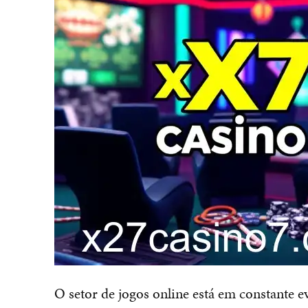
O setor de jogos online está em constante 