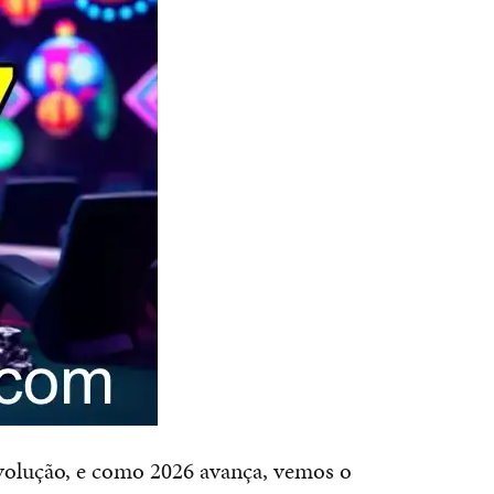
evolução, e como 2026 avança, vemos o