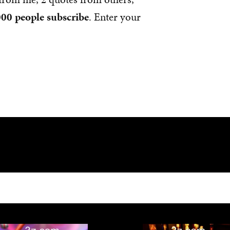
00 people subscribe
. Enter your