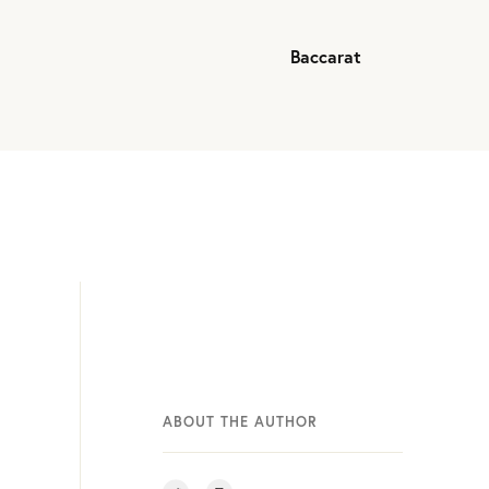
Baccarat
ABOUT THE AUTHOR