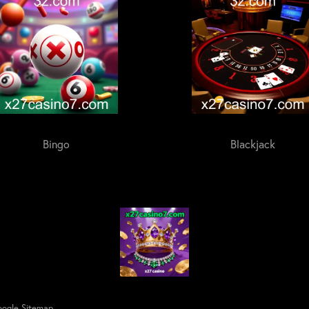
Bingo
Blackjack
ogle Sitemap