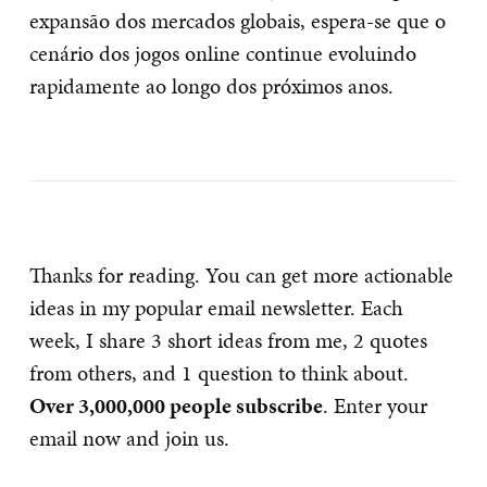
expansão dos mercados globais, espera-se que o
cenário dos jogos online continue evoluindo
rapidamente ao longo dos próximos anos.
Thanks for reading. You can get more actionable
ideas in my popular email newsletter. Each
week, I share 3 short ideas from me, 2 quotes
from others, and 1 question to think about.
Over 3,000,000 people subscribe
. Enter your
email now and join us.