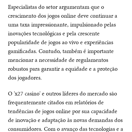
Especialistas do setor argumentam que o
crescimento dos jogos online deve continuar a
uma taxa impressionante, impulsionado pelas
inovações tecnológicas e pela crescente
popularidade de jogos ao vivo e experiências
gamificadas. Contudo, também é importante
mencionar a necessidade de regulamentos
robustos para garantir a equidade e a proteção
dos jogadores.
O 'x27 casino' e outros líderes do mercado são
frequentemente citados em relatórios de
tendências de jogos online por sua capacidade
de inovação e adaptação às novas demandas dos
consumidores. Com o avanço das tecnologias e a