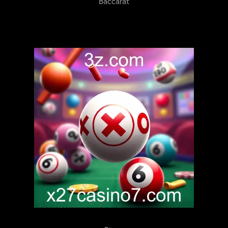
Baccarat