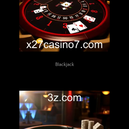
Blackjack