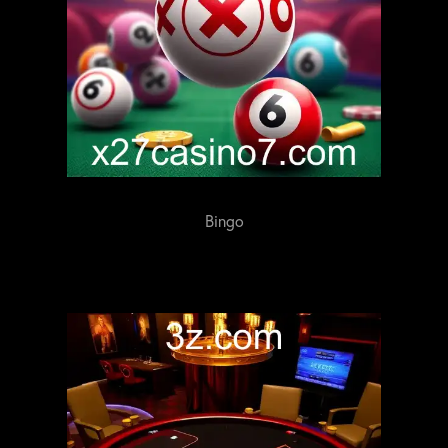
Bingo