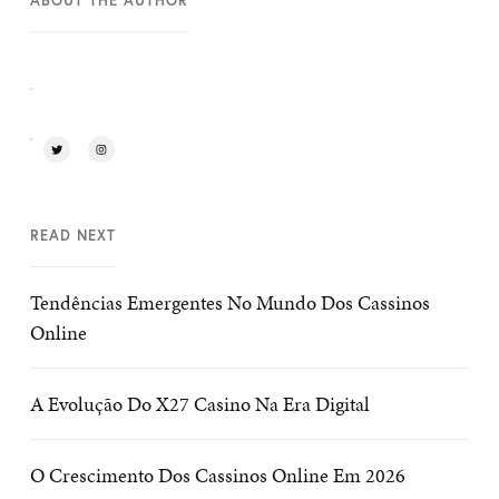
ABOUT THE AUTHOR
READ NEXT
Tendências Emergentes No Mundo Dos Cassinos
Online
A Evolução Do X27 Casino Na Era Digital
O Crescimento Dos Cassinos Online Em 2026