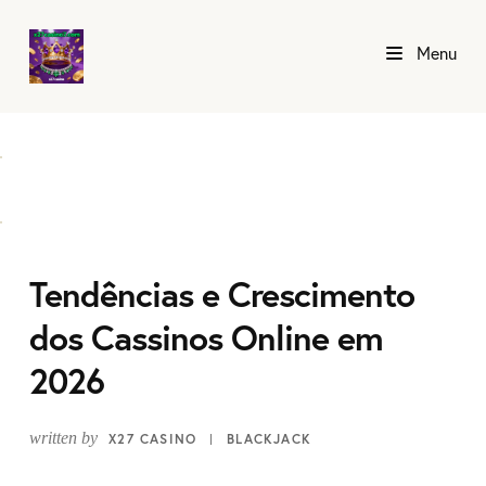
Menu
Tendências e Crescimento
dos Cassinos Online em
2026
written by
X27 CASINO
BLACKJACK