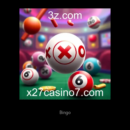
Bingo