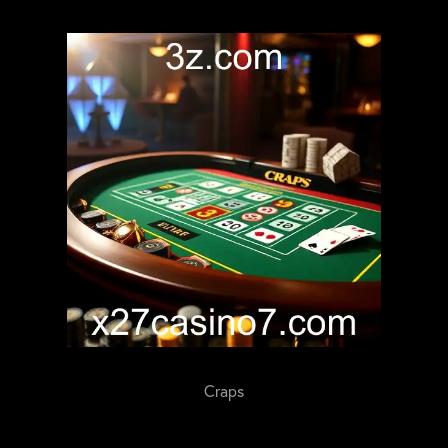
Craps