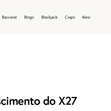
Baccarat
Bingo
Blackjack
Craps
Keno
scimento do X27