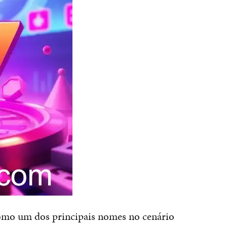
omo um dos principais nomes no cenário