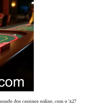
undo dos cassinos online, com o 'x27