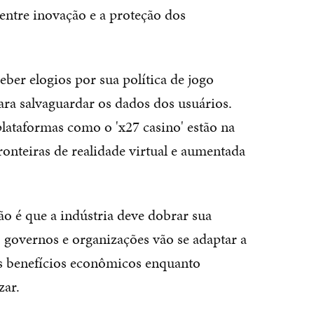
entre inovação e a proteção dos
ceber elogios por sua política de jogo
ara salvaguardar os dados dos usuários.
lataformas como o 'x27 casino' estão na
onteiras de realidade virtual e aumentada
ão é que a indústria deve dobrar sua
o governos e organizações vão se adaptar a
s benefícios econômicos enquanto
zar.