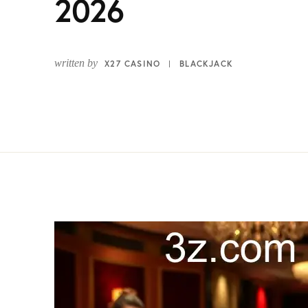
2026
written by
X27 CASINO
BLACKJACK