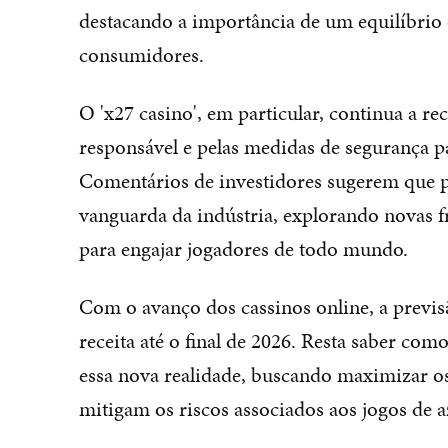
destacando a importância de um equilíbrio 
consumidores.
O 'x27 casino', em particular, continua a re
responsável e pelas medidas de segurança p
Comentários de investidores sugerem que p
vanguarda da indústria, explorando novas fr
para engajar jogadores de todo mundo.
Com o avanço dos cassinos online, a previs
receita até o final de 2026. Resta saber com
essa nova realidade, buscando maximizar o
mitigam os riscos associados aos jogos de a