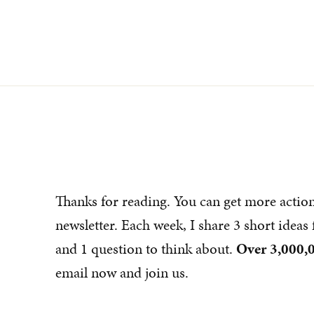
Thanks for reading. You can get more actio
newsletter. Each week, I share 3 short idea
and 1 question to think about.
Over 3,000,0
email now and join us.