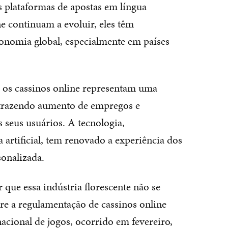
 plataformas de apostas em língua
e continuam a evoluir, eles têm
onomia global, especialmente em países
e os cassinos online representam uma
, trazendo aumento de empregos e
 seus usuários. A tecnologia,
 artificial, tem renovado a experiência dos
sonalizada.
 que essa indústria florescente não se
bre a regulamentação de cassinos online
acional de jogos, ocorrido em fevereiro,