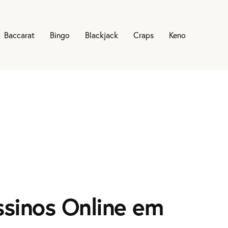
Baccarat
Bingo
Blackjack
Craps
Keno
sinos Online em