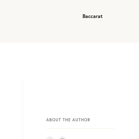
Baccarat
ABOUT THE AUTHOR