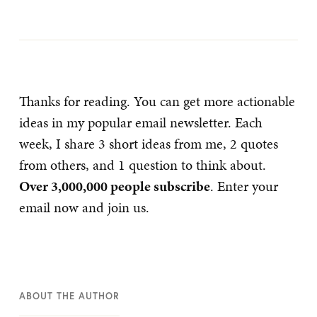
Thanks for reading. You can get more actionable
ideas in my popular email newsletter. Each
week, I share 3 short ideas from me, 2 quotes
from others, and 1 question to think about.
Over 3,000,000 people subscribe
. Enter your
email now and join us.
ABOUT THE AUTHOR