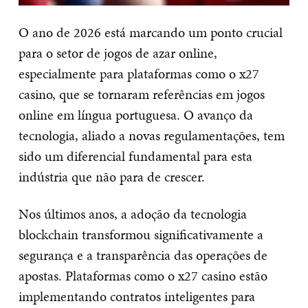
O ano de 2026 está marcando um ponto crucial
para o setor de jogos de azar online,
especialmente para plataformas como o x27
casino, que se tornaram referências em jogos
online em língua portuguesa. O avanço da
tecnologia, aliado a novas regulamentações, tem
sido um diferencial fundamental para esta
indústria que não para de crescer.
Nos últimos anos, a adoção da tecnologia
blockchain transformou significativamente a
segurança e a transparência das operações de
apostas. Plataformas como o x27 casino estão
implementando contratos inteligentes para