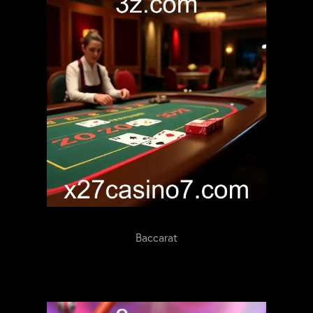
Baccarat