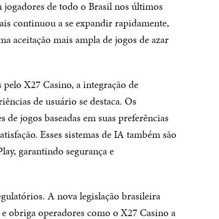
 jogadores de todo o Brasil nos últimos
uais continuou a se expandir rapidamente,
ma aceitação mais ampla de jogos de azar
 pelo X27 Casino, a integração de
eriências de usuário se destaca. Os
s de jogos baseadas em suas preferências
atisfação. Esses sistemas de IA também são
lay, garantindo segurança e
ulatórios. A nova legislação brasileira
a e obriga operadores como o X27 Casino a