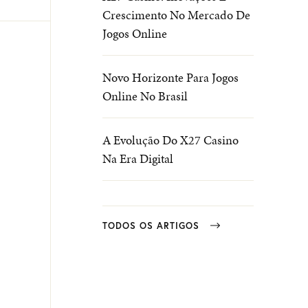
Crescimento No Mercado De
Jogos Online
Novo Horizonte Para Jogos
Online No Brasil
A Evolução Do X27 Casino
Na Era Digital
TODOS OS ARTIGOS