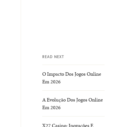
READ NEXT
O Impacto Dos Jogos Online
Em 2026
A Evolução Dos Jogos Online
Em 2026
X27 Casino: Inovações E