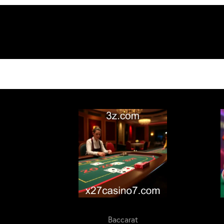
Baccarat