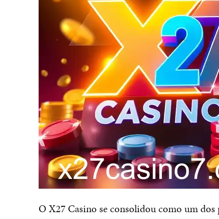
O X27 Casino se consolidou como um dos pr