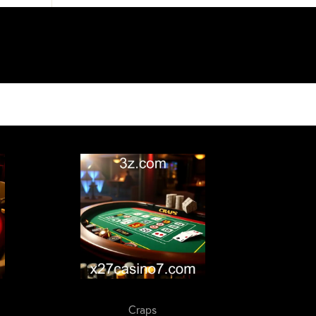
Craps