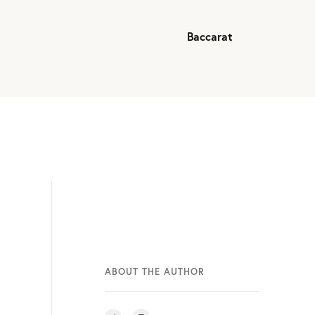
Baccarat
ABOUT THE AUTHOR