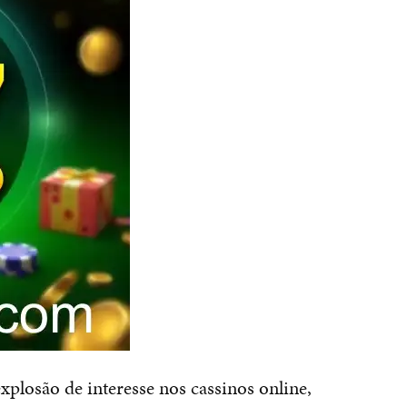
plosão de interesse nos cassinos online,