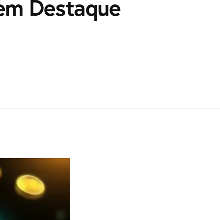
 em Destaque