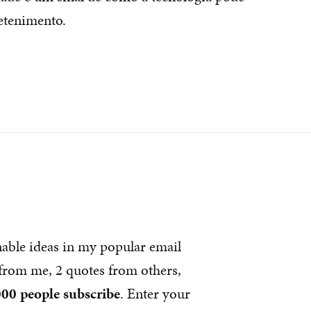
retenimento.
nable ideas in my popular email
s from me, 2 quotes from others,
00 people subscribe
. Enter your