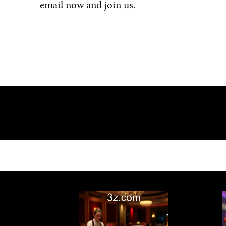
email now and join us.