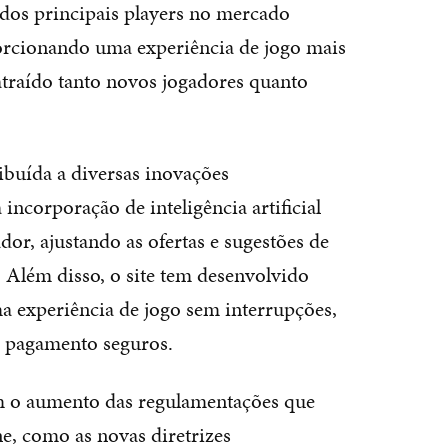
os principais players no mercado
orcionando uma experiência de jogo mais
 atraído tanto novos jogadores quanto
ibuída a diversas inovações
ncorporação de inteligência artificial
dor, ajustando as ofertas e sugestões de
. Além disso, o site tem desenvolvido
ma experiência de jogo sem interrupções,
de pagamento seguros.
om o aumento das regulamentações que
e, como as novas diretrizes