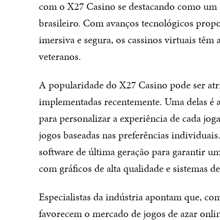
com o X27 Casino se destacando como um d
brasileiro. Com avanços tecnológicos prop
imersiva e segura, os cassinos virtuais têm
veteranos.
A popularidade do X27 Casino pode ser atr
implementadas recentemente. Uma delas é a i
para personalizar a experiência de cada joga
jogos baseadas nas preferências individuais
software de última geração para garantir u
com gráficos de alta qualidade e sistemas 
Especialistas da indústria apontam que, c
favorecem o mercado de jogos de azar onlin