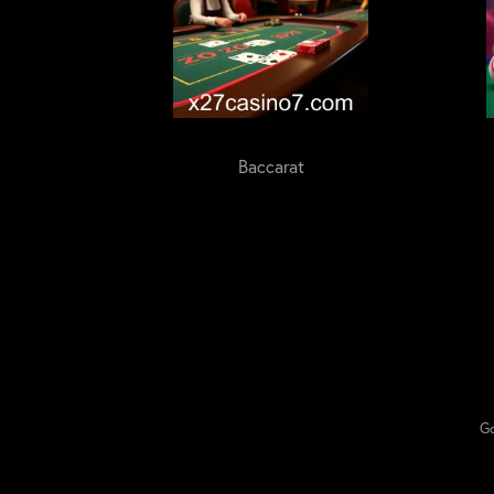
Baccarat
Go