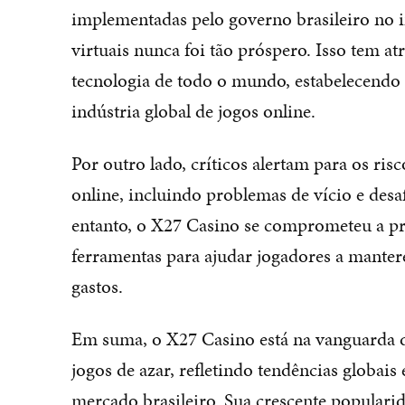
implementadas pelo governo brasileiro no in
virtuais nunca foi tão próspero. Isso tem a
tecnologia de todo o mundo, estabelecendo
indústria global de jogos online.
Por outro lado, críticos alertam para os ri
online, incluindo problemas de vício e desa
entanto, o X27 Casino se comprometeu a pr
ferramentas para ajudar jogadores a manter
gastos.
Em suma, o X27 Casino está na vanguarda 
jogos de azar, refletindo tendências globai
mercado brasileiro. Sua crescente populari